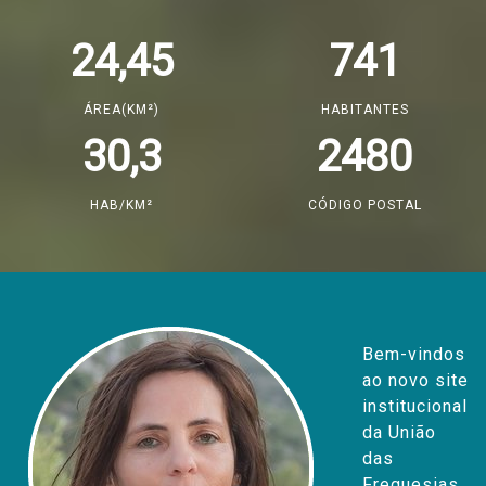
24,45
741
ÁREA(KM²)
HABITANTES
30,3
2480
HAB/KM²
CÓDIGO POSTAL
Bem-vindos
ao novo site
institucional
da União
das