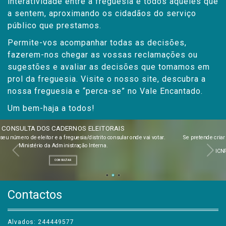
que temos ao vosso dispor, permitindo uma
interatividade entre a freguesia e todos aqueles que
a sentem, aproximando os cidadãos do serviço
público que prestamos.
Permite-vos acompanhar todas as decisões,
fazerem-nos chegar as vossas reclamações ou
sugestões e avaliar as decisões que tomamos em
prol da freguesia. Visite o nosso site, descubra a
nossa freguesia e “perca-se” no Vale Encantado.
Um bem-haja a todos!
QUEIMAS E QUEIMADAS
Se pretende criar queimas de amontoados através do seu telemóvel instale a nova app
queima segura.
ICNF - Instituto da Conservação da Natureza e das Florestas.
CONSULTAR
Contactos